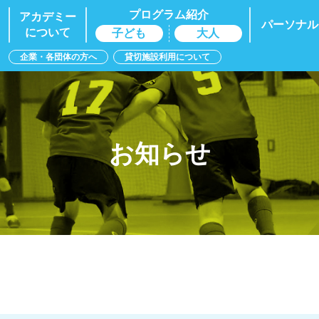
プログラム紹介
アカデミー
パーソナル
について
子ども
大人
企業・各団体の方へ
貸切施設利用について
お知らせ