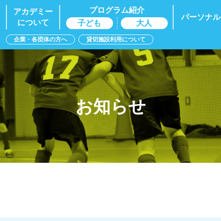
プログラム紹介
アカデミー
パーソナル
について
子ども
大人
企業・各団体の方へ
貸切施設利用について
お知らせ